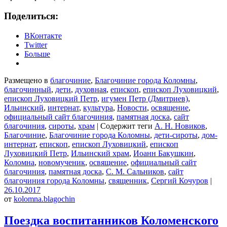
Поделиться:
ВКонтакте
Twitter
Больше
Размещено в
благочиние
,
Благочиние города Коломны
,
благочинный
,
дети
,
духовная
,
епископ
,
епископ Луховицкий
,
епископ Луховицкий Петр
,
игумен Петр (Дмитриев)
,
Ильинский
,
интернат
,
культура
,
Новости
,
освящение
,
официальный сайт благочиния
,
памятная доска
,
сайт
благочиния
,
сироты
,
храм
|
Содержит теги
А. Н. Новиков
,
Благочиние
,
Благочиние города Коломны
,
дети-сироты
,
дом-
интернат
,
епископ
,
епископ Луховицкий
,
епископ
Луховицкий Петр
,
Ильинский храм
,
Иоанн Бакушкин
,
Коломна
,
новомученик
,
освящение
,
официальный сайт
благочиния
,
памятная доска
,
С. М. Сальников
,
сайт
благочиния города Коломны
,
священник
,
Сергий Кочуров
|
26.10.2017
от
kolomna.blagochin
Поездка воспитанников Коломенского