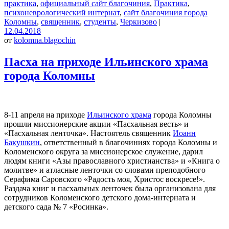
практика
,
официальный сайт благочиния
,
Практика
,
психоневрологический интернат
,
сайт благочиния города
Коломны
,
священник
,
студенты
,
Черкизово
|
12.04.2018
от
kolomna.blagochin
Пасха на приходе Ильинского храма
города Коломны
8-11 апреля на приходе
Ильинского храма
города Коломны
прошли миссионерские акции «Пасхальная весть» и
«Пасхальная ленточка». Настоятель священник
Иоанн
Бакушкин
, ответственный в благочиниях города Коломны и
Коломенского округа за миссионерское служение, дарил
людям книги «Азы православного христианства» и «Книга о
молитве» и атласные ленточки со словами преподобного
Серафима Саровского «Радость моя, Христос воскресе!».
Раздача книг и пасхальных ленточек была организована для
сотрудников Коломенского детского дома-интерната и
детского сада № 7 «Росинка».