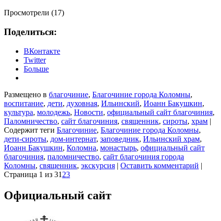
Просмотрели (17)
Поделиться:
ВКонтакте
Twitter
Больше
Размещено в
благочиние
,
Благочиние города Коломны
,
воспитание
,
дети
,
духовная
,
Ильинский
,
Иоанн Бакушкин
,
культура
,
молодежь
,
Новости
,
официальный сайт благочиния
,
Паломничество
,
сайт благочиния
,
священник
,
сироты
,
храм
|
Содержит теги
Благочиние
,
Благочиние города Коломны
,
дети-сироты
,
дом-интернат
,
заповедник
,
Ильинский храм
,
Иоанн Бакушкин
,
Коломна
,
монастырь
,
официальный сайт
благочиния
,
паломничество
,
сайт благочиния города
Коломны
,
священник
,
экскурсия
|
Оставить комментарий
|
Страница 1 из 3
1
2
3
Официальный сайт