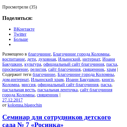
Просмотрели (35)
Поделиться:
ВКонтакте
Twitter
Больше
Размещено в
благочиние
,
Благочиние города Коломны
,
воспитание
,
дети
,
духовная
,
Ильинский
,
интернат
,
Иоанн
Бакушкин
,
культура
,
официальный сайт благочиния
,
пасха
,
просвещение
,
религия
,
сайт благочиния
,
священник
,
храм
|
Содержит теги
благочиние
,
Благочиние города Коломны
,
дом-интернат
,
Ильинский храм
,
Иоанн Бакушкин
,
книги
,
Коломна
,
миссия
,
официальный сайт благочиния
,
пасха
,
пасхальная весть
,
пасхальная ленточка
,
сайт благочиния
города Коломны
,
священник
|
27.12.2017
от
kolomna.blagochin
Семинар для сотрудников детского
сада № 7 «Росинка»