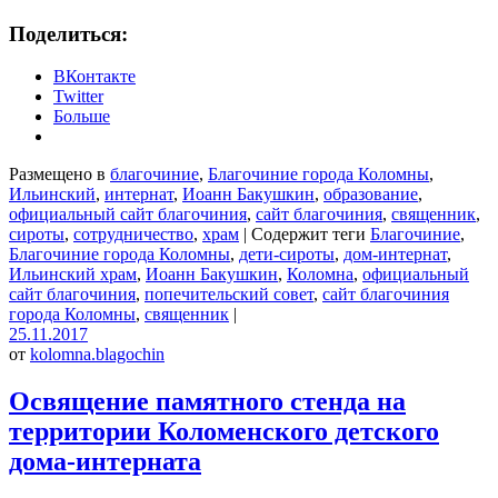
Поделиться:
ВКонтакте
Twitter
Больше
Размещено в
благочиние
,
Благочиние города Коломны
,
Ильинский
,
интернат
,
Иоанн Бакушкин
,
образование
,
официальный сайт благочиния
,
сайт благочиния
,
священник
,
сироты
,
сотрудничество
,
храм
|
Содержит теги
Благочиние
,
Благочиние города Коломны
,
дети-сироты
,
дом-интернат
,
Ильинский храм
,
Иоанн Бакушкин
,
Коломна
,
официальный
сайт благочиния
,
попечительский совет
,
сайт благочиния
города Коломны
,
священник
|
25.11.2017
от
kolomna.blagochin
Освящение памятного стенда на
территории Коломенского детского
дома-интерната