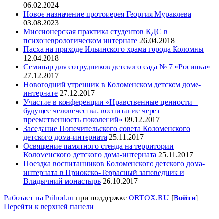
06.02.2024
Новое назначение протоиерея Георгия Муравлева
03.08.2023
Миссионерская практика студентов КДС в
психоневрологическом интернате
26.04.2018
Пасха на приходе Ильинского храма города Коломны
12.04.2018
Семинар для сотрудников детского сада № 7 «Росинка»
27.12.2017
Новогодний утренник в Коломенском детском доме-
интернате
27.12.2017
Участие в конференции «Нравственные ценности –
будущее человечества: воспитание через
преемственность поколений»
09.12.2017
Заседание Попечительского совета Коломенского
детского дома-интерната
25.11.2017
Освящение памятного стенда на территории
Коломенского детского дома-интерната
25.11.2017
Поездка воспитанников Коломенского детского дома-
интерната в Приокско-Террасный заповедник и
Владычний монастырь
26.10.2017
Работает на Prihod.ru
при поддержке
ORTOX.RU
[
Войти
]
Перейти к верхней панели