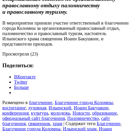
православному отдыху паломничеству
и православному туризму.
В мероприятии приняли участие ответственный в благочинии
города Коломны за организованный православный отдых,
паломничество и православный туризм, настоятель
Ильинского храма священник Иоанн Бакушкин, и
представители приходов.
Просмотрели (23)
Поделиться:
ВКонтакте
Twitter
Больше
Размещено в
благочиние
,
Благочиние города Коломны
,
воспитание
,
духовная
,
Ильинский
,
Иоанн Бакушкин
,
конференция
,
культура
,
молодежь
,
Новости
,
образование
,
официальный сайт благочиния
,
Паломничество
,
сайт
благочиния
,
священник
,
храм
|
Содержит теги
Благочиние
,
Благочиние города Коломны
,
Ильинский храм
,
Иоанн