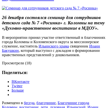
26 декабря состоялся семинар для сотрудников
детского сада № 7 «Росинка» г. Коломны на тему
«Духовно-нравственное воспитание в МДОУ».
В мероприятии принял участие ответственный в благочиниях
города Коломны и Коломенского округа за миссионерское
служение, настоятель
Ильинского храма
священник
Иоанн
Бакушкин
, который выступил с докладом о формировании
нравственных представлений у дошкольников.
Просмотрели (18)
Поделиться:
ВКонтакте
Twitter
Больше
Размещено в
беседа
,
благочиние
,
Благочиние города
Коломны
,
воспитание
,
дети
,
духовная
,
Ильинский
,
Иоанн