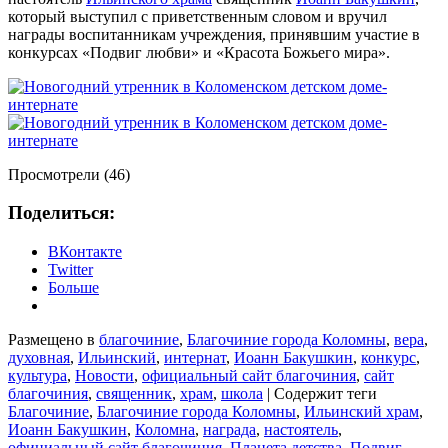
который выступил с приветственным словом и вручил
награды воспитанникам учреждения, принявшим участие в
конкурсах «Подвиг любви» и «Красота Божьего мира».
Просмотрели (46)
Поделиться:
ВКонтакте
Twitter
Больше
Размещено в
благочиние
,
Благочиние города Коломны
,
вера
,
духовная
,
Ильинский
,
интернат
,
Иоанн Бакушкин
,
конкурс
,
культура
,
Новости
,
официальный сайт благочиния
,
сайт
благочиния
,
священник
,
храм
,
школа
|
Содержит теги
Благочиние
,
Благочиние города Коломны
,
Ильинский храм
,
Иоанн Бакушкин
,
Коломна
,
награда
,
настоятель
,
официальный сайт благочиния
,
Планета детства
,
Подвиг