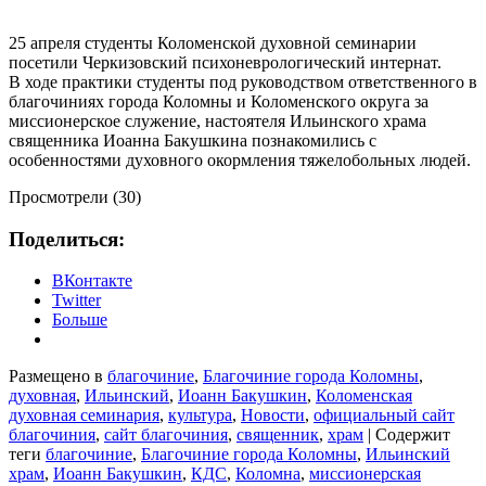
25 апреля студенты Коломенской духовной семинарии
посетили Черкизовский психоневрологический интернат.
В ходе практики студенты под руководством ответственного в
благочиниях города Коломны и Коломенского округа за
миссионерское служение, настоятеля Ильинского храма
священника Иоанна Бакушкина познакомились с
особенностями духовного окормления тяжелобольных людей.
Просмотрели (30)
Поделиться:
ВКонтакте
Twitter
Больше
Размещено в
благочиние
,
Благочиние города Коломны
,
духовная
,
Ильинский
,
Иоанн Бакушкин
,
Коломенская
духовная семинария
,
культура
,
Новости
,
официальный сайт
благочиния
,
сайт благочиния
,
священник
,
храм
|
Содержит
теги
благочиние
,
Благочиние города Коломны
,
Ильинский
храм
,
Иоанн Бакушкин
,
КДС
,
Коломна
,
миссионерская