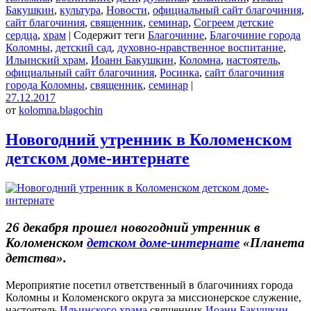
Бакушкин
,
культура
,
Новости
,
официальный сайт благочиния
,
сайт благочиния
,
священник
,
семинар
,
Согреем детские
сердца
,
храм
|
Содержит теги
Благочиние
,
Благочиние города
Коломны
,
детский сад
,
духовно-нравственное воспитание
,
Ильинский храм
,
Иоанн Бакушкин
,
Коломна
,
настоятель
,
официальный сайт благочиния
,
Росинка
,
сайт благочиния
города Коломны
,
священник
,
семинар
|
27.12.2017
от
kolomna.blagochin
Новогодний утренник в Коломенском
детском доме-интернате
26 декабря прошел новогодний утренник в
Коломенском
детском доме-интернате
«Планета
детства».
Мероприятие посетил ответственный в благочиниях города
Коломны и Коломенского округа за миссионерское служение,
настоятель
Ильинского храма
священник
Иоанн Бакушкин
,