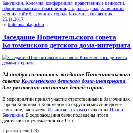
Бакушкин
,
Коломна
,
конференция
,
нравственные ценности
,
официальный сайт благочиния
,
Подольск
,
рождественский
чтения
,
сайт благочиния города Коломны
,
священник
|
25.11.2017
от
kolomna.blagochin
Заседание Попечительского совета
Коломенского детского дома-интерната
24 ноября состоялось заседание Попечительского
совета
Коломенского детского дома-интерната
для умственно отсталых детей-сирот.
В мероприятии принял участие ответственный в благочиниях
города Коломны и Коломенского округа за миссионерское
служение, настоятель
Ильинского храма
священник
Иоанн
Бакушкин
. В ходе заседания были подведены итоги
деятельности учреждения за 2017 г.
Просмотрели (23)