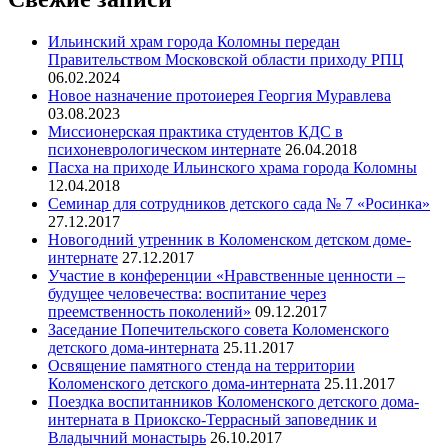
Ильинский храм города Коломны передан
Правительством Московской области приходу РПЦ
06.02.2024
Новое назначение протоиерея Георгия Муравлева
03.08.2023
Миссионерская практика студентов КДС в
психоневрологическом интернате
26.04.2018
Пасха на приходе Ильинского храма города Коломны
12.04.2018
Семинар для сотрудников детского сада № 7 «Росинка»
27.12.2017
Новогодний утренник в Коломенском детском доме-
интернате
27.12.2017
Участие в конференции «Нравственные ценности –
будущее человечества: воспитание через
преемственность поколений»
09.12.2017
Заседание Попечительского совета Коломенского
детского дома-интерната
25.11.2017
Освящение памятного стенда на территории
Коломенского детского дома-интерната
25.11.2017
Поездка воспитанников Коломенского детского дома-
интерната в Приокско-Террасный заповедник и
Владычний монастырь
26.10.2017