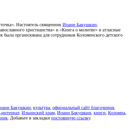
нточка». Настоятель священник
Иоанн Бакушкин
,
авославного христианства» и «Книга о молитве» и атласные
ек была организована для сотрудников Коломенского детского
оанн Бакушкин
,
культура
,
официальный сайт благочиния
,
-интернат
,
Ильинский храм
,
Иоанн Бакушкин
,
книги
,
Коломна
,
нник
. Добавьте в закладки
постоянную ссылку
.