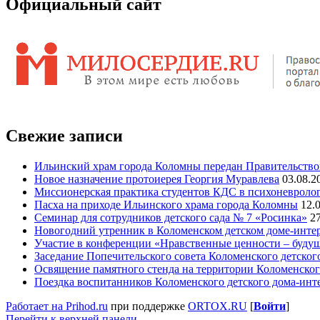
Официальный сайт
Свежие записи
Ильинский храм города Коломны передан Правительств
Новое назначение протоиерея Георгия Муравлева
03.08.2
Миссионерская практика студентов КДС в психоневроло
Пасха на приходе Ильинского храма города Коломны
12.
Семинар для сотрудников детского сада № 7 «Росинка»
2
Новогодний утренник в Коломенском детском доме-инте
Участие в конференции «Нравственные ценности – будущ
Заседание Попечительского совета Коломенского детског
Освящение памятного стенда на территории Коломенског
Поездка воспитанников Коломенского детского дома-ин
Работает на Prihod.ru
при поддержке
ORTOX.RU
[
Войти
]
Перейти к верхней панели