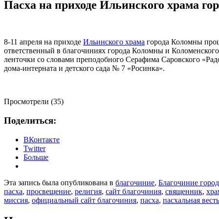
Пасха на приходе Ильинского храма го
8-11 апреля на приходе
Ильинского храма
города Коломны прош
ответственный в благочиниях города Коломны и Коломенского 
ленточки со словами преподобного Серафима Саровского «Радос
дома-интерната и детского сада № 7 «Росинка».
Просмотрели (35)
Поделиться:
ВКонтакте
Twitter
Больше
Эта запись была опубликована в
благочиние
,
Благочиние горо
пасха
,
просвещение
,
религия
,
сайт благочиния
,
священник
,
хра
миссия
,
официальный сайт благочиния
,
пасха
,
пасхальная вест