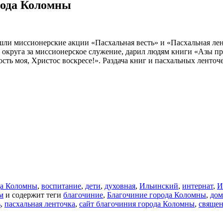
рода Коломны
ли миссионерские акции «Пасхальная весть» и «Пасхальная ле
округа за миссионерское служение, дарил людям книги «Азы пр
ть моя, Христос воскресе!». Раздача книг и пасхальных ленточ
да Коломны
,
воспитание
,
дети
,
духовная
,
Ильинский
,
интернат
,
И
м
и содержит теги
благочиние
,
Благочиние города Коломны
,
дом
ь
,
пасхальная ленточка
,
сайт благочиния города Коломны
,
свяще